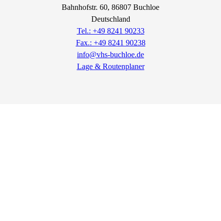
Bahnhofstr.
60
, 86807
Buchloe
Deutschland
Tel.: +49 8241 90233
Fax.: +49 8241 90238
info@vhs-buchloe.de
Lage & Routenplaner