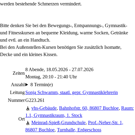
werden bestehende Schmerzen vermindert.
Bitte denken Sie bei den Bewegungs-, Entspannungs-, Gymnastik-
und Fitnesskursen an bequeme Kleidung, warme Socken, Getränke
und evtl. an ein Handtuch.
Bei den Außenstellen-Kursen benötigen Sie zusätzlich Isomatte,
Decke und ein kleines Kissen.
8 Abende, 18.05.2026 - 27.07.2026
Zeiten
Montag, 20:10 - 21:40 Uhr
Anzahl
8 Termin(e)
Leitung
Sonja Schwamm
, staatl. gepr. Gymnastiklehrerin
Nummer
G223.261
vhs-Gebäude
,
Bahnhofstr. 60, 86807 Buchloe
,
Raum:
1.1, Gymnastikraum, 1. Stock
Ort
Meinrad-Spieß-Grundschule
,
Prof.-Neher-Str. 1,
86807 Buchloe
,
Turnhalle, Erdgeschoss