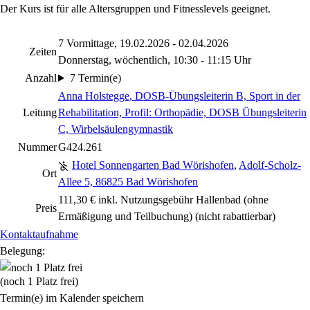
Der Kurs ist für alle Altersgruppen und Fitnesslevels geeignet.
7 Vormittage, 19.02.2026 - 02.04.2026
Zeiten
Donnerstag, wöchentlich, 10:30 - 11:15 Uhr
Anzahl
7 Termin(e)
Anna Holstegge
, DOSB-Übungsleiterin B, Sport in der
Leitung
Rehabilitation, Profil: Orthopädie, DOSB Übungsleiterin
C, Wirbelsäulengymnastik
Nummer
G424.261
Hotel Sonnengarten Bad Wörishofen
,
Adolf-Scholz-
Ort
Allee 5, 86825 Bad Wörishofen
111,30 € inkl. Nutzungsgebühr Hallenbad (ohne
Preis
Ermäßigung und Teilbuchung)
(nicht rabattierbar)
Kontaktaufnahme
Belegung:
(noch 1 Platz frei)
Termin(e) im Kalender speichern