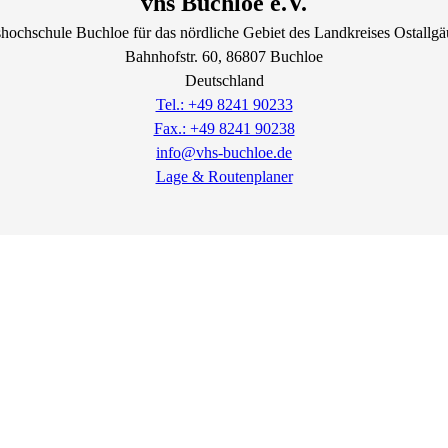
vhs Buchloe e.V.
hochschule Buchloe für das nördliche Gebiet des Landkreises Ostallgä
Bahnhofstr.
60
, 86807
Buchloe
Deutschland
Tel.: +49 8241 90233
Fax.: +49 8241 90238
info@vhs-buchloe.de
Lage & Routenplaner