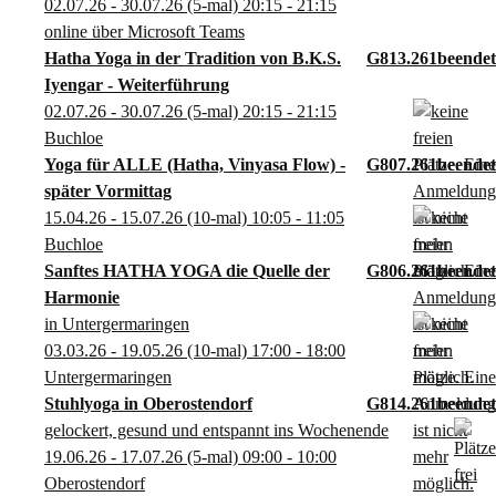
02.07.26 - 30.07.26
(5-mal)
20:15
- 21:15
online über Microsoft Teams
Hatha Yoga in der Tradition von B.K.S.
G813.261
Iyengar - Weiterführung
02.07.26 - 30.07.26
(5-mal)
20:15
- 21:15
Buchloe
Yoga für ALLE (Hatha, Vinyasa Flow) -
G807.261
später Vormittag
15.04.26 - 15.07.26
(10-mal)
10:05
- 11:05
Buchloe
Sanftes HATHA YOGA die Quelle der
G806.261
Harmonie
in Untergermaringen
03.03.26 - 19.05.26
(10-mal)
17:00
- 18:00
Untergermaringen
Stuhlyoga in Oberostendorf
G814.261
gelockert, gesund und entspannt ins Wochenende
19.06.26 - 17.07.26
(5-mal)
09:00
- 10:00
Oberostendorf