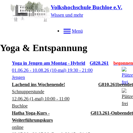
Volkshochschule Buchloe e.V.
Wissen und mehr
Menü
Yoga & Entspannung
Yoga in Jengen am Montag - Hybrid
G828.261
01.06.26 - 10.08.26
(10-mal)
19:30
- 21:00
Jengen
Lachend ins Wochenende!
G810.261
Schnupperstunde
12.06.26
(1-mal)
10:00
- 11:00
Buchloe
Hatha Yoga-Kurs -
G813.261-On
Weiterführungskurs
online