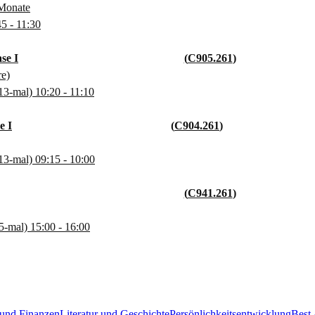
 Monate
45
- 11:30
se I
C905.261
re)
13-mal)
10:20
- 11:10
e I
C904.261
13-mal)
09:15
- 10:00
C941.261
5-mal)
15:00
- 16:00
 und Finanzen
Literatur und Geschichte
Persönlichkeitsentwicklung
Best 