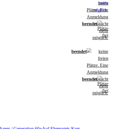
Agers / Generation 60+
Auf Ehrenamts-Kurs