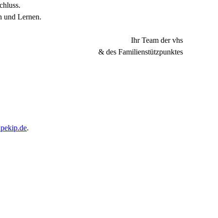
chluss.
n und Lernen.
Ihr Team der vhs
& des Familienstützpunktes
pekip.de
.