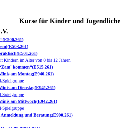
Kurse für Kinder und Jugendliche
.V.
é“
E500.261
bend
E503.261
praktisch
E501.261
it Kindern im Alter von 0 bis 12 Jahren
f “Zam` kommen“
E515.261
Minis am Montag
E940.261
d-Spielgruppe
Minis am Dienstag
E941.261
d-Spielgruppe
Minis am Mittwoch
E942.261
d-Spielgruppe
 - Anmeldung und Beratung
E900.261