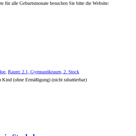
e für alle Geburtsmonate besuchen Sie bitte die Website:
loe
,
Raum: 2.1, Gymnastikraum, 2. Stock
nem Kind (ohne Ermäßigung)
(nicht rabattierbar)