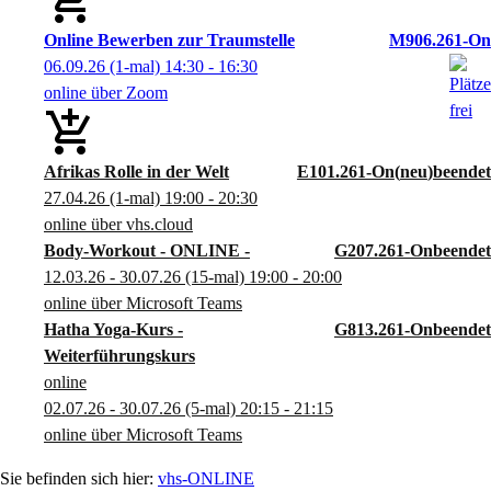
Online Bewerben zur Traumstelle
M906.261-On
06.09.26
(1-mal)
14:30
- 16:30
online über Zoom
Afrikas Rolle in der Welt
E101.261-On
neu
27.04.26
(1-mal)
19:00
- 20:30
online über vhs.cloud
Body-Workout - ONLINE -
G207.261-On
12.03.26 - 30.07.26
(15-mal)
19:00
- 20:00
online über Microsoft Teams
Hatha Yoga-Kurs -
G813.261-On
Weiterführungskurs
online
02.07.26 - 30.07.26
(5-mal)
20:15
- 21:15
online über Microsoft Teams
vhs-ONLINE