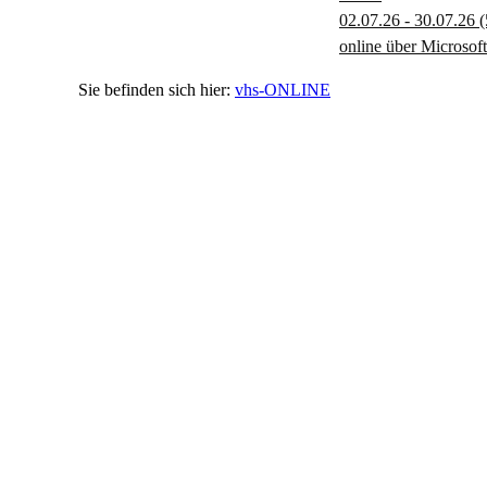
02.07.26 - 30.07.26
(
online über Microsof
vhs-ONLINE