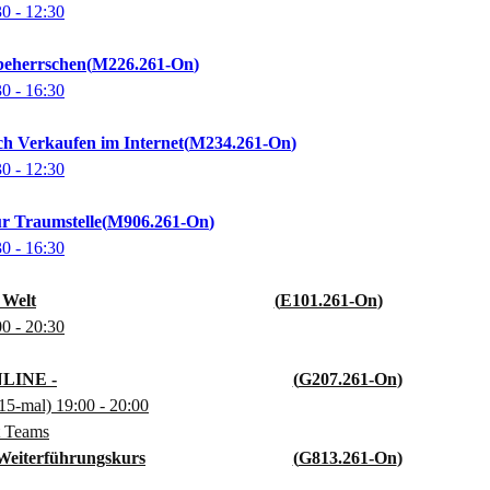
30
- 12:30
 beherrschen
M226.261-On
30
- 16:30
ch Verkaufen im Internet
M234.261-On
30
- 12:30
r Traumstelle
M906.261-On
30
- 16:30
 Welt
E101.261-On
00
- 20:30
NLINE -
G207.261-On
15-mal)
19:00
- 20:00
t Teams
Weiterführungskurs
G813.261-On