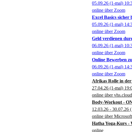
05.09.26
(1-mal)
10:
online über Zoom
Excel Basics sicher
05.09.26
(1-mal)
14:
online über Zoom
Geld verdienen dur
06.09.26
(1-mal)
10:
online über Zoom
Online Bewerben zu
06.09.26
(1-mal)
14:
online über Zoom
Afrikas Rolle in der
27.04.26
(1-mal)
19:
online über vhs.cloud
Body-Workout - O
12.03.26 - 30.07.26
(
online über Microsof
Hatha Yoga-Kurs - 
online